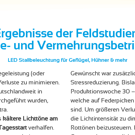
rgebnisse der Feldstudie
e- und Vermehrungsbetr
LED Stallbeleuchtung für Geflügel, Hühner & mehr
egeleistung (oder
Gewünscht war zusätzlic
erluste zu minimieren.
Stressreduzierung. Bisl
tschlandweit in
Produktionswoche 30 – 
rchgeführt wurden,
welche auf Federpicken
ra.
sind. Um größeren Verlu
s
kältere Lichttöne am
die Lichtintensität zu 
Tagesstart
verhalfen.
Rottönen beizusteuern. 