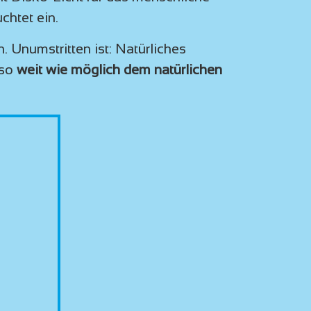
chtet ein.
n.
Unumstritten ist: Natürliches
 so
weit wie möglich d
em natürlichen