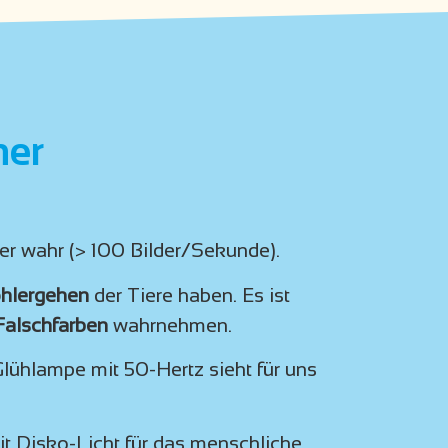
ner
er wahr (> 100 Bilder/Sekunde).
ohlergehen
der Tiere haben. Es ist
Falschfarben
wahrnehmen.
lühlampe mit 50-Hertz sieht für uns
it Disko-Licht für das menschliche